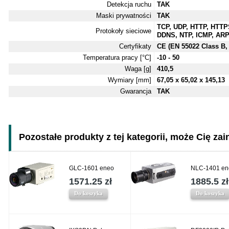
Detekcja ruchu
TAK
Maski prywatności
TAK
TCP, UDP, HTTP, HTTP
Protokoły sieciowe
DDNS, NTP, ICMP, ARP
Certyfikaty
CE (EN 55022 Class B,
Temperatura pracy [°C]
-10 - 50
Waga [g]
410,5
Wymiary [mm]
67,05 x 65,02 x 145,13
Gwarancja
TAK
Pozostałe produkty z tej kategorii, może Cię zain
GLC-1601 eneo
NLC-1401 en
1571.25 zł
1885.5 zł
Do koszyka
Do koszyka