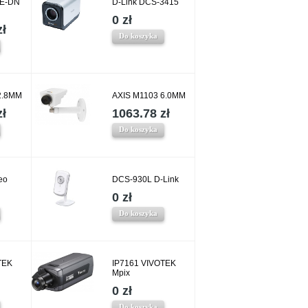
oE-DN
D-Link DCS-3415
0 zł
zł
Do koszyka
2.8MM
AXIS M1103 6.0MM
zł
1063.78 zł
Do koszyka
eo
DCS-930L D-Link
0 zł
Do koszyka
TEK
IP7161 VIVOTEK
Mpix
0 zł
Do koszyka