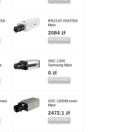
TEK
IP8151P VIVOTEK
Mpix
2084 zł
Do koszyka
SNC-1300
x
Samsung Mpix
0 zł
Do koszyka
eneo
GXC-1605M eneo
Mpix
2472.1 zł
Do koszyka