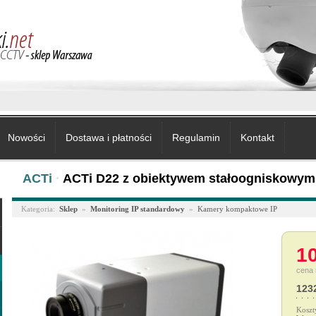
Nowości
Dostawa i płatności
Regulamin
Kontakt
ACTi
·
ACTi D22 z obiektywem stałoogniskowym
Kategoria:
Sklep
»
Monitoring IP standardowy
»
Kamery kompaktowe IP
10
cena 
1232
Koszt