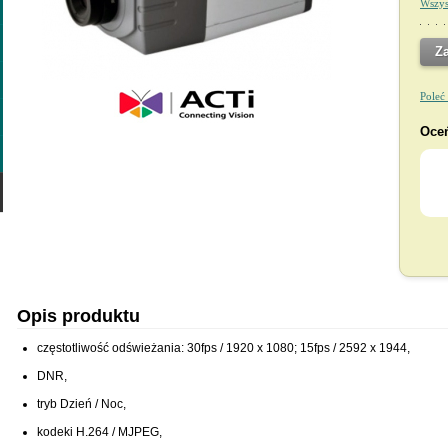
Wszys
Z
Poleć
Oceń
Opis produktu
częstotliwość odświeżania: 30fps / 1920 x 1080; 15fps / 2592 x 1944,
DNR,
tryb Dzień / Noc,
kodeki H.264 / MJPEG,