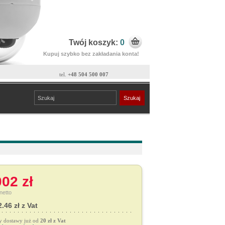
Twój koszyk:
0
Kupuj szybko bez zakładania konta!
tel.
+48 504 500 007
02 zł
netto
.46 zł z Vat
y dostawy już od
20 zł z Vat