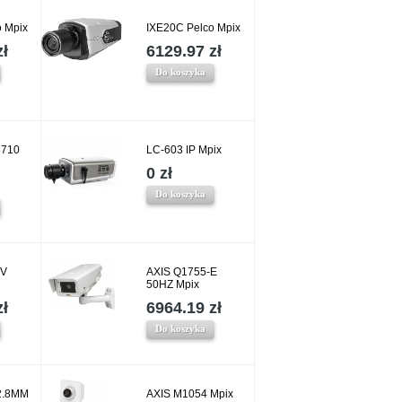
 Mpix
IXE20C Pelco Mpix
zł
6129.97 zł
Do koszyka
3710
LC-603 IP Mpix
0 zł
Do koszyka
4V
AXIS Q1755-E
50HZ Mpix
zł
6964.19 zł
Do koszyka
2.8MM
AXIS M1054 Mpix