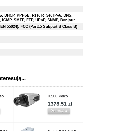
S, DHCP, PPPoE, RTP, RTSP, IPv6, DNS,
, IGMP, SMTP, FTP, UPnP, SNMP, Bonjour
 EN 55024), FCC (Part15 Subpart B Class B)
teresują...
eo
IXS0C Pelco
1378.51 zł
Do koszyka