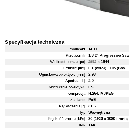
Specyfikacja techniczna
Producent
ACTi
Przetwornik
1/3,2" Progressive S
Wielkość obrazu [px]
2592 x 1944
Czułość [lux]
0,1 (kolor); 0,05 (B/W)
Ogniskowa obiektywu [mm]
2,93
Apertura [F]
2,0
Mocowanie obiektywu
CS
Kompresja
H.264, MJPEG
Zasilanie
PoE
Kąt widzenia [°]
81,6
Typ
Wewnętrzna
Prędkość zapisu [kl/s]
30 (1920 x 1080 i mniej
DNR
TAK