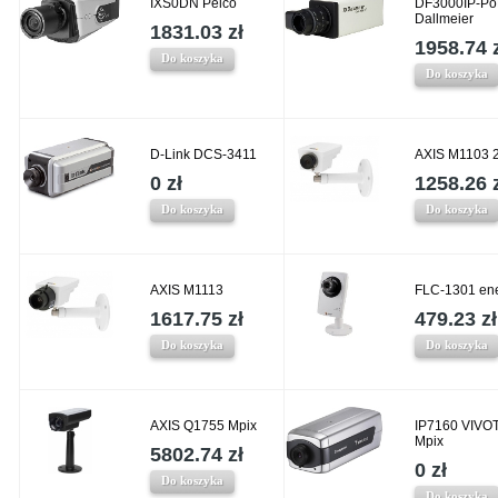
IXS0DN Pelco
DF3000IP-P
Dallmeier
1831.03 zł
1958.74 
Do koszyka
Do koszyka
D-Link DCS-3411
AXIS M1103 
0 zł
1258.26 
Do koszyka
Do koszyka
AXIS M1113
FLC-1301 en
1617.75 zł
479.23 zł
Do koszyka
Do koszyka
AXIS Q1755 Mpix
IP7160 VIVO
Mpix
5802.74 zł
0 zł
Do koszyka
Do koszyka