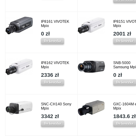
IP8161 VIVOTEK
IP8151 VIVO
Mpix
Mpix
0 zł
2001 zł
Do koszyka
Do koszyka
IP8162 VIVOTEK
SNB-5000
Mpix
Samsung Mpi
2336 zł
0 zł
Do koszyka
Do koszyka
SNC-CH140 Sony
GXC-1604M 
Mpix
Mpix
3342 zł
1843.6 zł
Do koszyka
Do koszyka