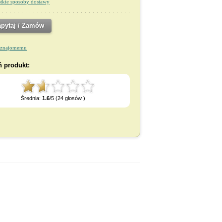
tkie sposoby dostawy
apytaj / Zamów
 znajomemu
 produkt:
Średnia:
1.6
/5 (24 głosów )