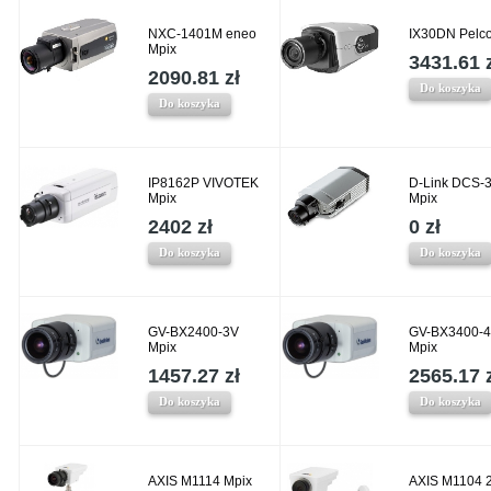
NXC-1401M eneo
IX30DN Pelco
Mpix
3431.61 
2090.81 zł
Do koszyka
Do koszyka
IP8162P VIVOTEK
D-Link DCS-
Mpix
Mpix
2402 zł
0 zł
Do koszyka
Do koszyka
GV-BX2400-3V
GV-BX3400-
Mpix
Mpix
1457.27 zł
2565.17 
Do koszyka
Do koszyka
AXIS M1114 Mpix
AXIS M1104 