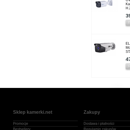
GV
Ka
H.
3
EL
Mo
ST
4
Sklep kamerki.net
Zakupy
Promocje
Dostawa i płatności
Bestsellery
Regulamin zakupów