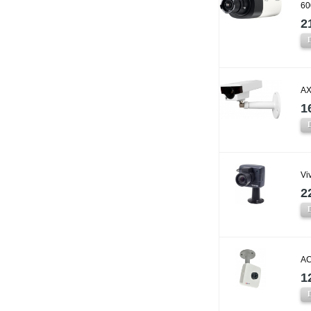
60
2
AX
1
Vi
2
AC
1