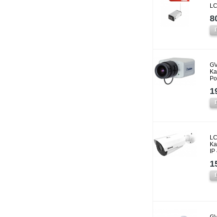
LC
8
GV
Ka
P
1
LC
Ka
IP
1