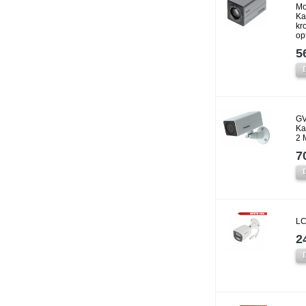
Mo
Ka
kr
op
5
GV
Ka
2 
7
LC
2