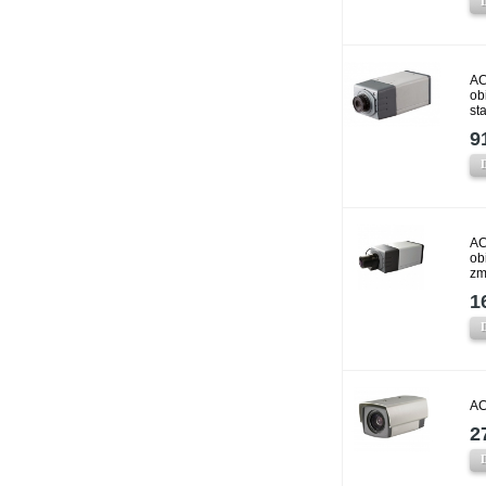
AC
ob
st
9
AC
ob
zm
1
AC
2