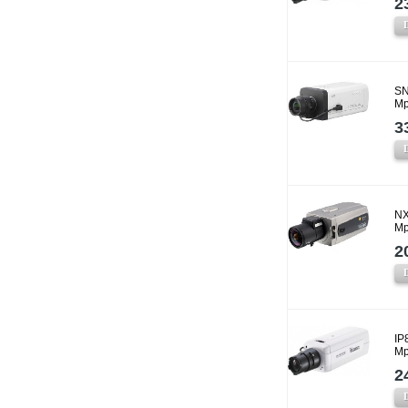
2
SN
Mp
3
NX
Mp
2
IP
Mp
2