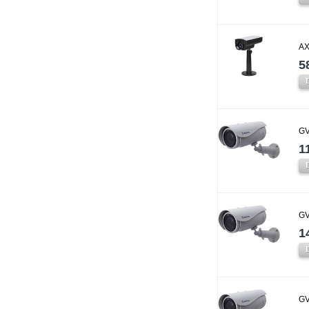
AX
5
GV
1
GV
1
GV