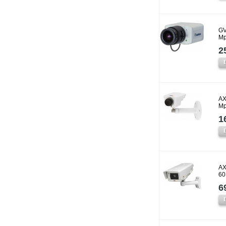
GV
Mp
2
AX
Mp
1
AX
60
6