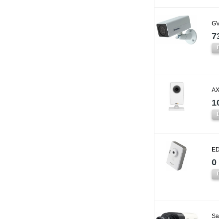
GV
7
AX
1
ED
0 
Sa