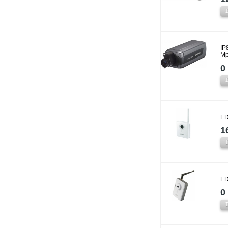
IP
Mp
0 
ED
1
ED
0 