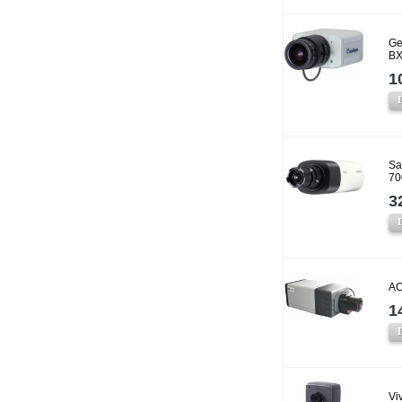
Ge
BX
1
Sa
70
3
AC
1
Vi