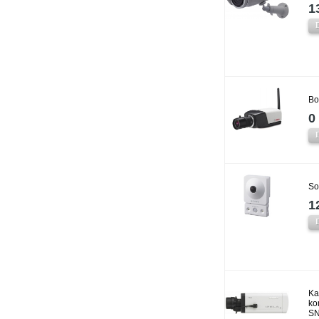
1
Bo
0 
So
1
Ka
ko
SN