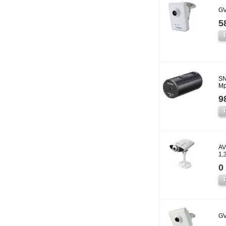
GV
5
SN
Mp
9
AV
1,
0 
GV