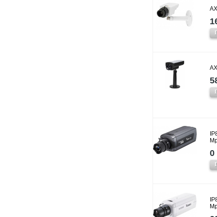
AX
1
AX
5
IP
Mp
0 
IP
Mp