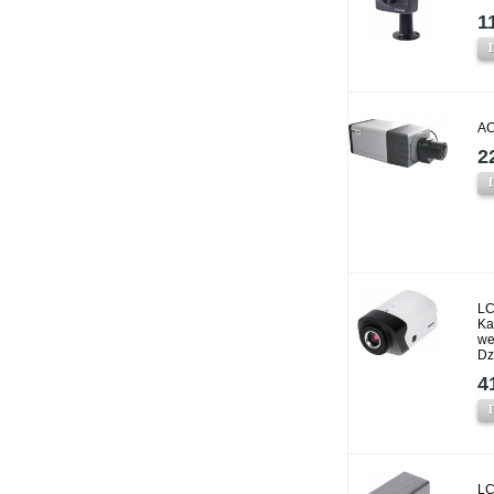
1
AC
2
LC
Ka
we
Dz
4
LC