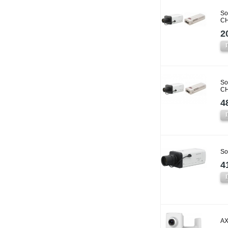
So
CH
2
So
CH
4
So
4
AX