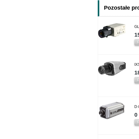
Pozostałe pro
GL
1
IX
1
D-
0 