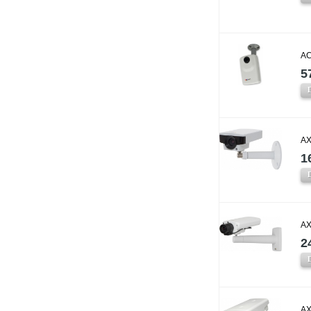
AC
5
AX
1
AX
2
AX