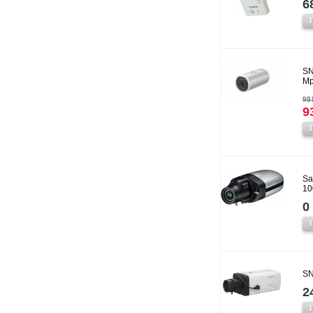
6
SN
Mp
981
9
Sa
10
0 
SN
2