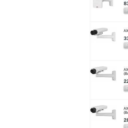
8
AX
3
AX
(B
2
AX
(B
2