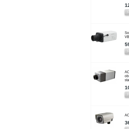
1
So
VB
5
AC
ob
st
1
AC
3