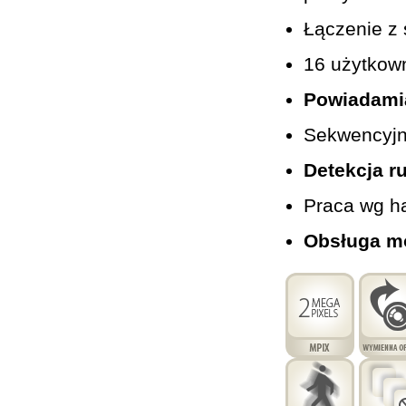
Łączenie z
16 użytkow
Powiadamia
Sekwencyjn
Detekcja r
Praca wg 
Obsługa mo