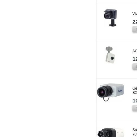
Vi
2
AC
1
Ge
BX
1
Sa
70