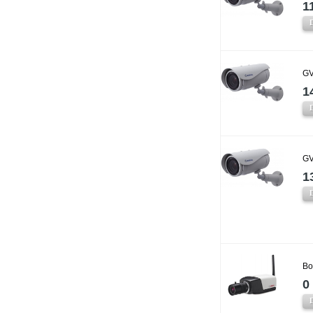
1
GV
1
GV
1
Bo
0 