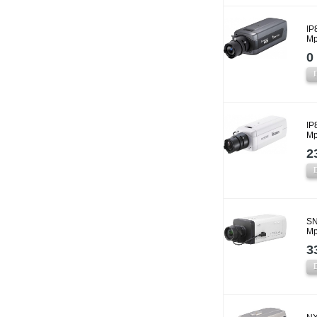
IP
Mp
0 
IP
Mp
2
SN
Mp
3