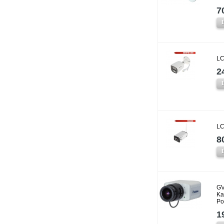
7
LC
2
LC
8
GV
Ka
P
1