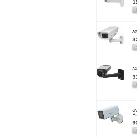
1
AX
3
AX
3
GV
Mp
9