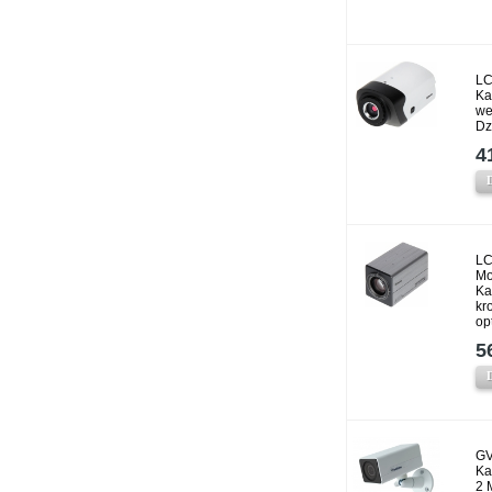
LC
Ka
we
Dz
4
LC
Mo
Ka
kr
op
5
GV
Ka
2 