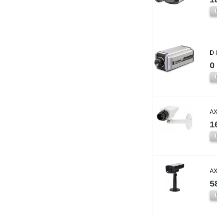
D-
0 
AX
1
AX
5