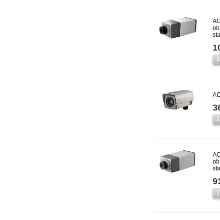
AC
ob
st
1
AC
3
AC
ob
st
9