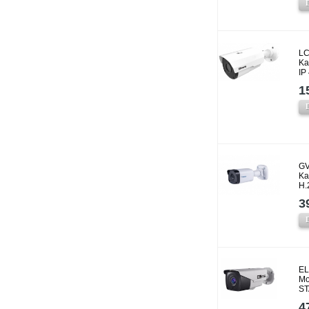
LC
Ka
IP
1
GV
Ka
H.
3
EL
Mo
ST
4