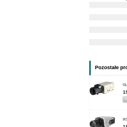
Pozostałe pro
GL
1
IX
1