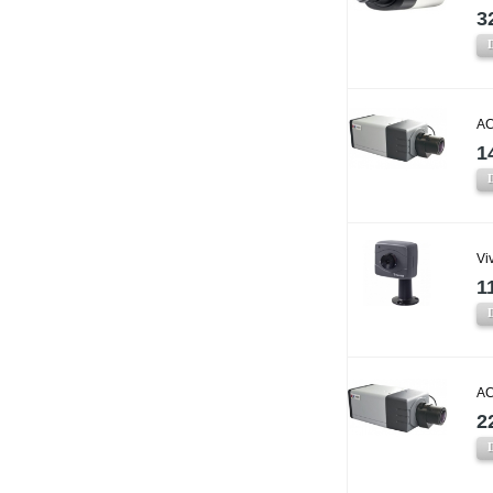
3
AC
1
Vi
1
AC
2