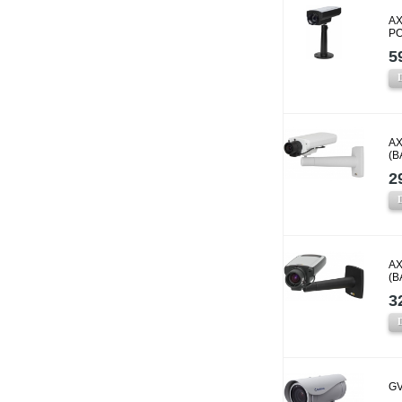
AX
P
5
AX
(B
2
AX
(B
3
GV