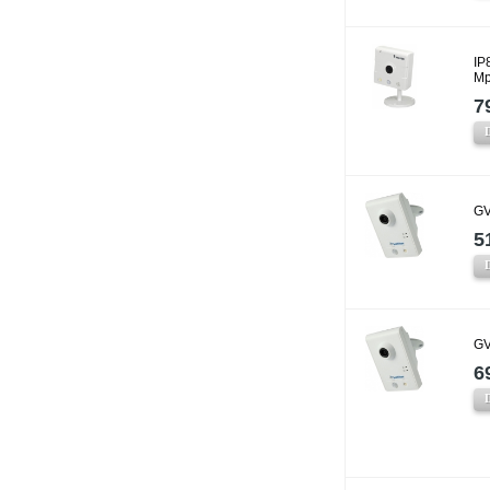
IP
Mp
7
GV
5
GV
6