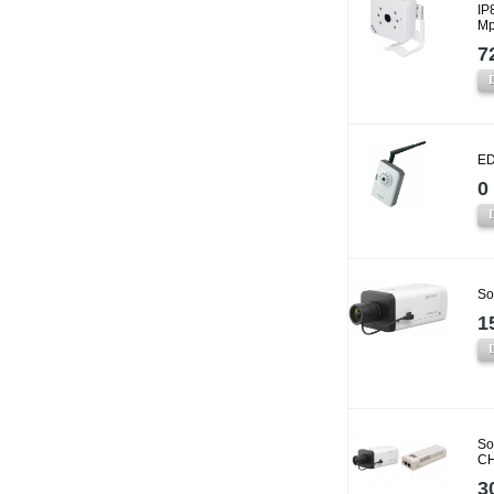
IP
Mp
7
ED
0 
So
1
So
CH
3