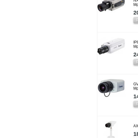
NX
Mp
2
IP
Mp
2
GV
Mp
1
AX
1