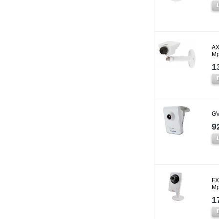
AX
Mp
1
GV
9
FX
Mp
1