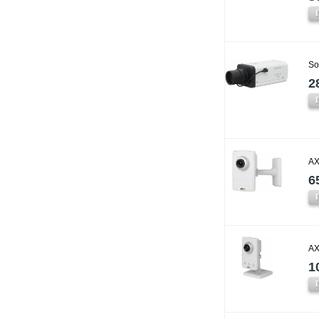
So
2
AX
6
AX
1