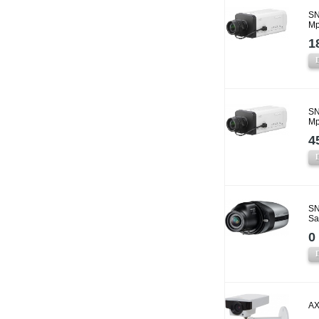
SN
Mp
1
SN
Mp
4
SN
Sa
0 
AX