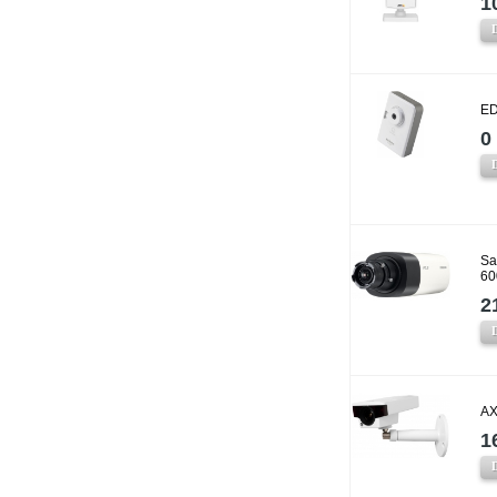
1
ED
0 
Sa
60
2
AX
1