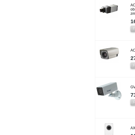
AC
ob
zm
1
AC
2
GV
7
AX