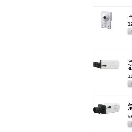
So
1
Ka
ko
SN
1
So
VB
5