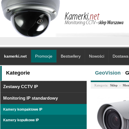
kamerki.net
Promocje
Bestsellery
Nowości
Dostawa 
Kategorie
GeoVision
·
G
Kategoria:
Sklep
»
Moni
Zestawy CCTV IP
Monitoring IP standardowy
Kamery kompaktowe IP
Kamery kopułkowe IP