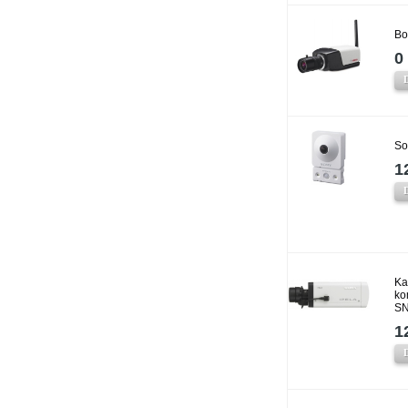
Bo
0 
So
1
Ka
ko
SN
1