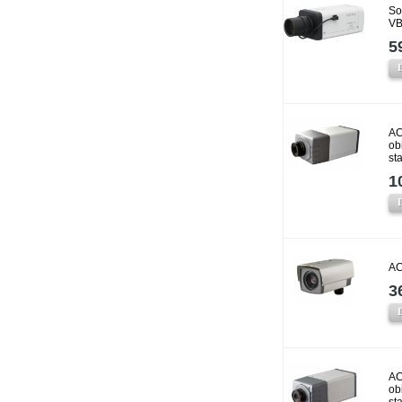
So
VB
5
AC
ob
st
1
AC
3
AC
ob
st