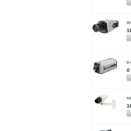
IX
1
D-
0 
AX
1