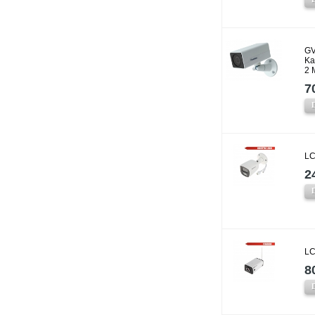
GV
Ka
2 
7
LC
2
LC
8