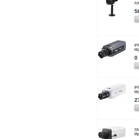
AX
5
IP
Mp
0 
IP
Mp
2
SN
Mp