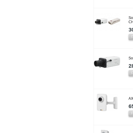
So
CH
3
So
2
AX
6