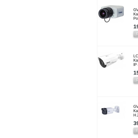
GV
Ka
P
1
LC
Ka
IP
1
GV
Ka
H.
3