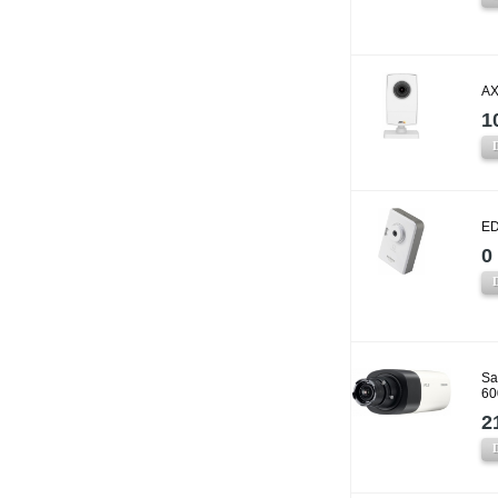
AX
1
ED
0 
Sa
60
2