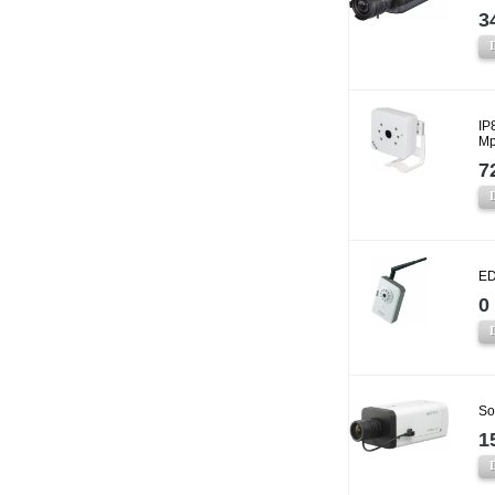
3
IP
Mp
7
ED
0 
So
1