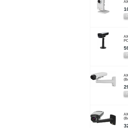
AX
1
AX
P
5
AX
(B
2
AX
(B
3