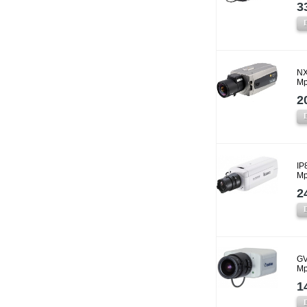
3
NX
Mp
2
IP
Mp
2
GV
Mp
1