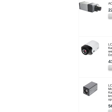
AC
2
LC
Ka
we
Dz
4
LC
Mo
Ka
kr
op
5