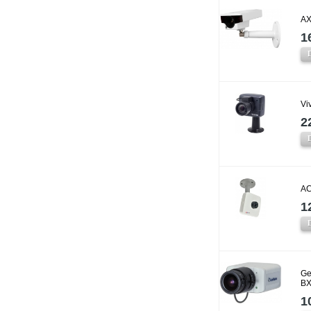
AX
1
Vi
2
AC
1
Ge
BX
1