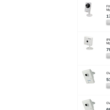
FX
Mp
1
IP
Mp
7
GV
5
GV
6