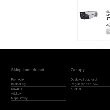
EL
Mo
ST
4
Sklep kamerki.net
Zakupy
Promocje
Dostawa i płatności
Bestsellery
Regulamin zakupów
Nowości
Kontakt
Artykuły
Mapa strony