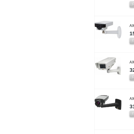
AX
1
AX
3
AX
3