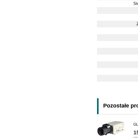
St
Pozostałe pro
GL
1