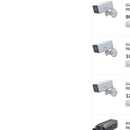
GV
Mp
9
GV
Mp
1
GV
Mp
1
IP
Mp