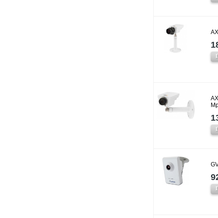
AX
1
AX
Mp
1
GV
9