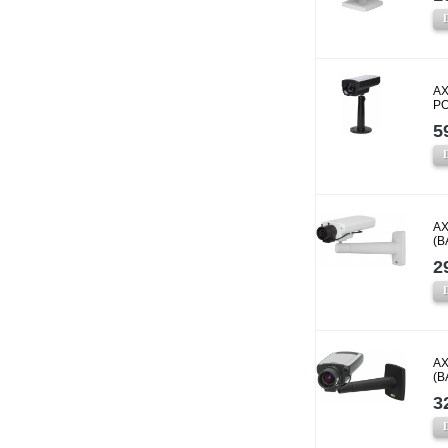
AX
P
5
AX
(B
2
AX
(B
3