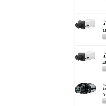
SN
Mp
1
SN
Mp
4
SN
Sa
0 