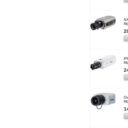
NX
Mp
2
IP
Mp
2
GV
Mp
1