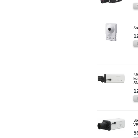
So
1
Ka
ko
SN
1
So
VB
5