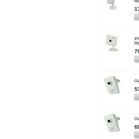
Mp
1
IP
Mp
7
GV
5
GV
6