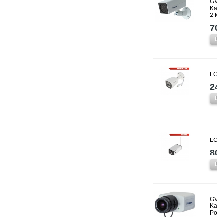
GV
Ka
2 
7
LC
2
LC
8
GV
Ka
P