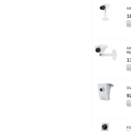
AX
1
AX
Mp
1
GV
9
FX