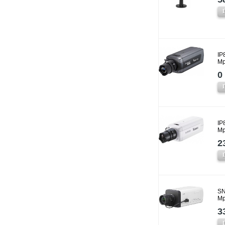
IP
Mp
0 
IP
Mp
2
SN
Mp
3