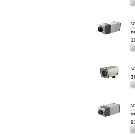
AC
ob
st
1
AC
3
AC
ob
st
9