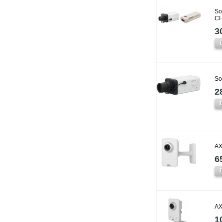
So
CH
3
So
2
AX
6
AX
1