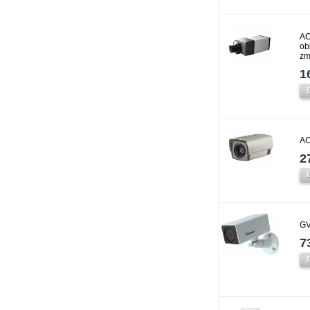
AC
ob
zm
1
AC
2
GV
7