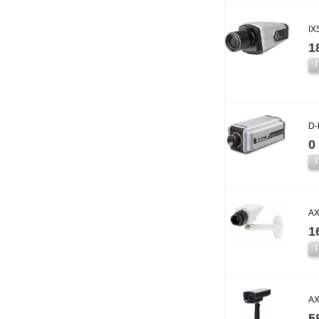
IX
1
D-
0 
AX
1
AX
5