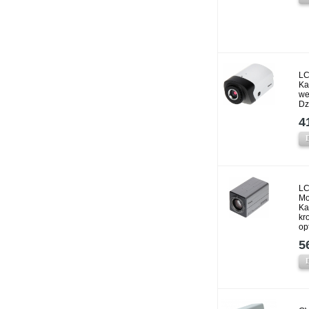
LC
Ka
we
Dz
4
LC
Mo
Ka
kr
op
5