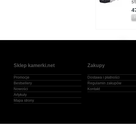
ST
4
Sklep kamerki.net
Zakupy
Promocje
Dostawa i płatności
Bestsellery
Regulamin zakupów
Nowości
Kontakt
Artykuły
Mapa strony