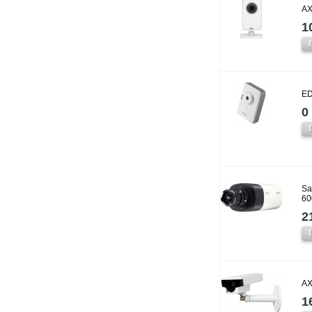
AX
1
ED
0 
Sa
60
2
AX
1