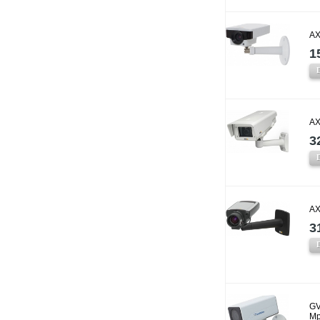
AX
1
AX
3
AX
3
GV
Mp