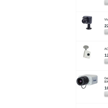
Vi
2
AC
1
Ge
BX
1