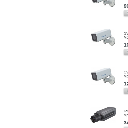
9
GV
Mp
1
GV
Mp
1
IP
Mp
3