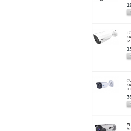
1
LC
Ka
IP
1
GV
Ka
H.
3
EL
Mo