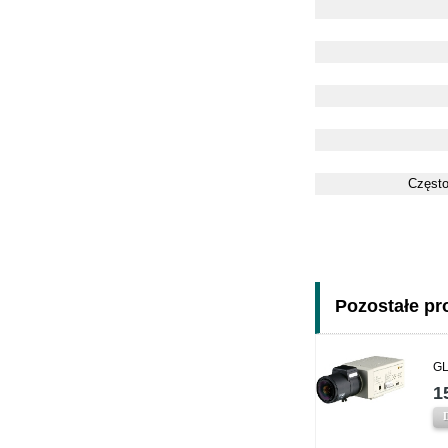
Często
Pozostałe pro
GL
1