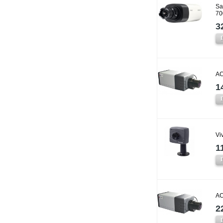
Sa
70
3
AC
1
Vi
1
AC
2