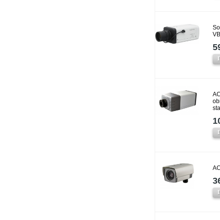
So
VB
5
AC
ob
st
1
AC
3