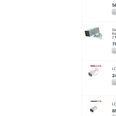
5
GV
Ka
2 
7
LC
2
LC
8