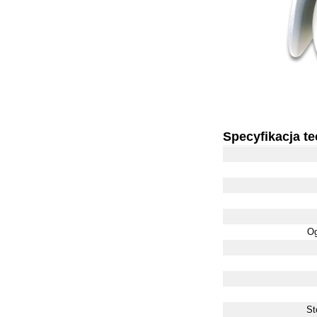
Specyfikacja t
Og
St