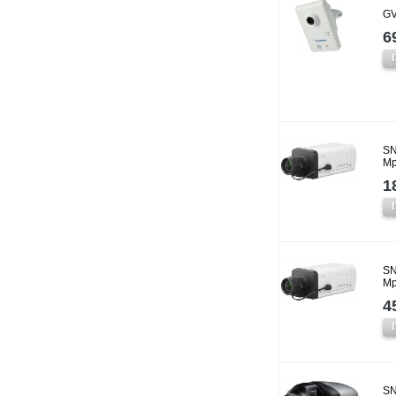
GV
6
SN
Mp
1
SN
Mp
4
SN