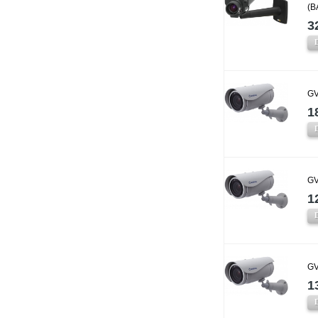
(B
3
GV
1
GV
1
GV
1