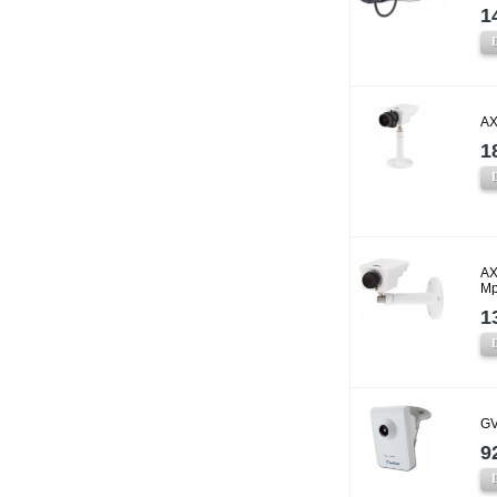
1
AX
1
AX
Mp
1
GV
9