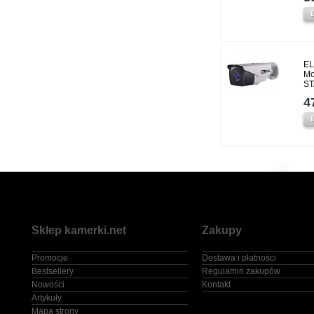
EL
Mo
ST
4
Sklep kamerki.net
Zakupy
Promocje
Dostawa i płatności
Bestsellery
Regulamin zakupów
Nowości
Kontakt
Artykuły
Mapa strony