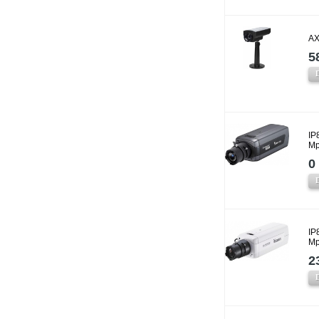
AX
5
IP
Mp
0 
IP
Mp
2