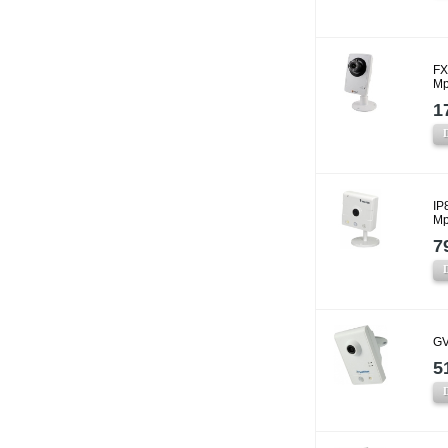
FX
Mp
1
IP
Mp
7
GV
5