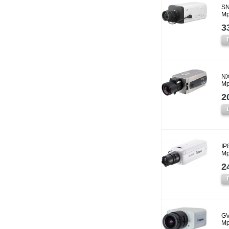
SN
Mp
3
NX
Mp
2
IP
Mp
2
GV
Mp