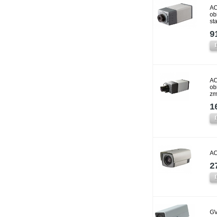
AC
ob
st
9
AC
ob
zm
1
AC
2
GV