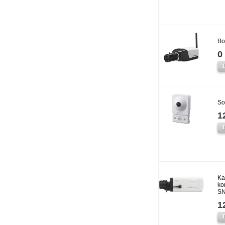
Bo
0 
So
1
Ka
ko
SN
1