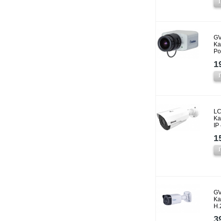
GV
Ka
P
1
LC
Ka
IP
1
GV
Ka
H.
3