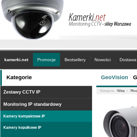
kamerki.net
Promocje
Bestsellery
Nowości
Dostawa 
Kategorie
GeoVision
·
G
Kategoria:
Sklep
»
Moni
Zestawy CCTV IP
Monitoring IP standardowy
Kamery kompaktowe IP
Kamery kopułkowe IP