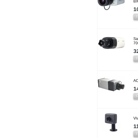
BX
1
Sa
70
3
AC
1
Vi
1