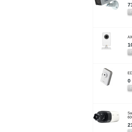
7
AX
1
ED
0 
Sa
60
2