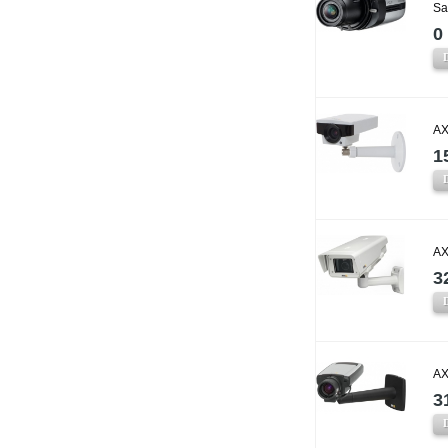
Sa
0 
AX
1
AX
3
AX
3