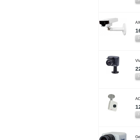
AX
1
Vi
2
AC
1
Ge