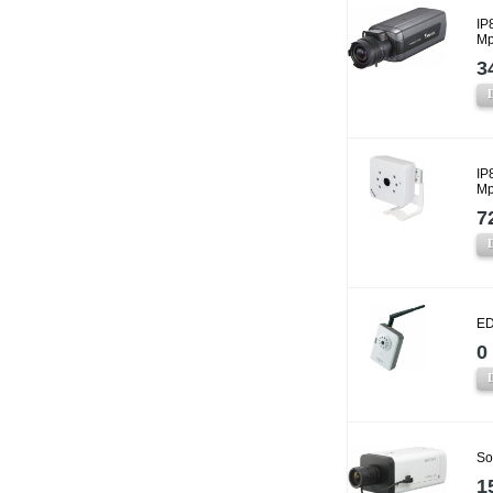
IP
Mp
3
IP
Mp
7
ED
0 
So
1