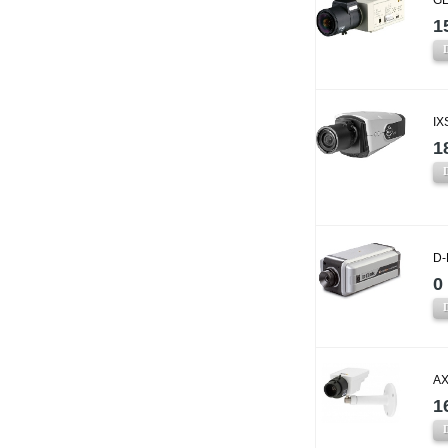
1
IX
1
D-
0 
AX
1