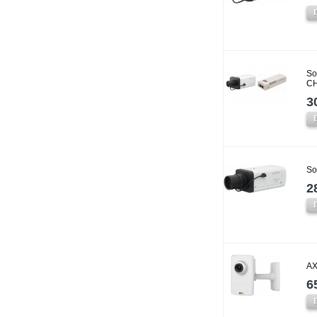
So
CH
3
So
2
AX
6