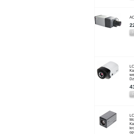
AC
2
LC
Ka
we
Dz
4
LC
Mo
Ka
kr
op