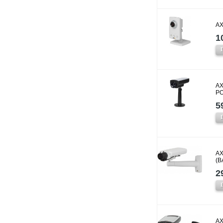
AX
1
AX
P
5
AX
(B
2
AX