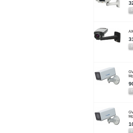
3
AX
3
GV
Mp
9
GV
Mp
1