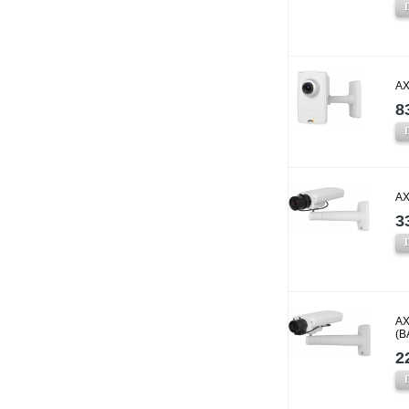
AX
8
AX
3
AX
(B
2