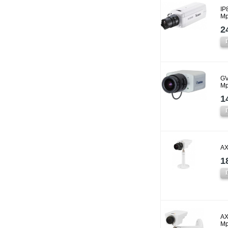
IP
Mp
2
GV
Mp
1
AX
1
AX
Mp