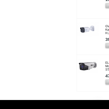
GV
Ka
H.
3
EL
Mo
ST
4