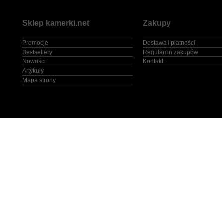
Sklep kamerki.net
Zakupy
Promocje
Dostawa i płatności
Bestsellery
Regulamin zakupów
Nowości
Kontakt
Artykuły
Mapa strony