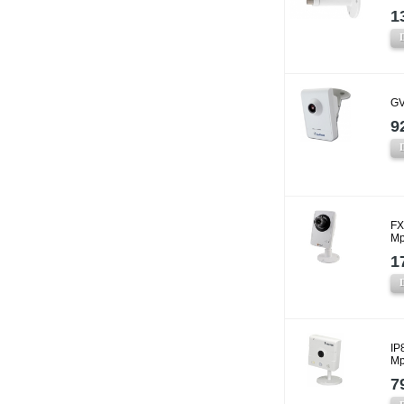
1
GV
9
FX
Mp
1
IP
Mp
7