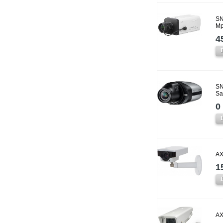
SN
Mp
4
SN
Sa
0 
AX
1
AX