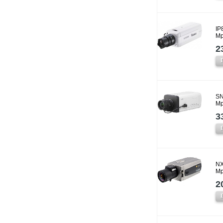
IP
Mp
2
SN
Mp
3
NX
Mp
2