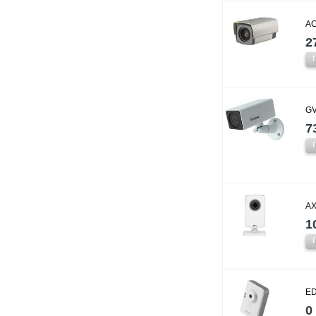
AC
2
GV
7
AX
1
ED
0 