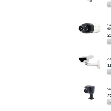
Sa
60
2
AX
1
Vi
2