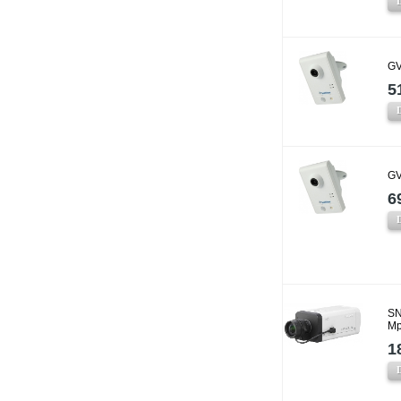
GV
5
GV
6
SN
Mp
1