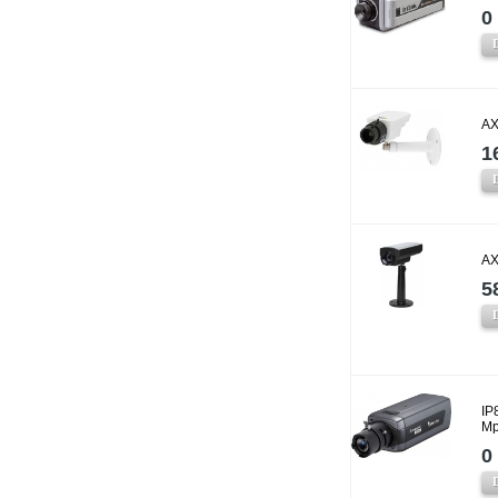
0 
AX
1
AX
5
IP
Mp
0 