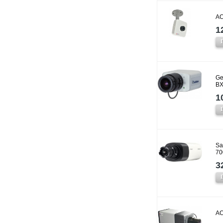
AC
1
Ge
BX
1
Sa
70
3
AC