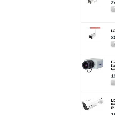
2
LC
8
GV
Ka
P
1
LC
Ka
IP
1