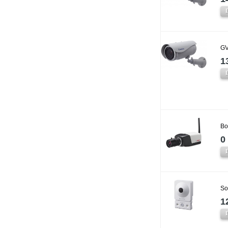
GV
1
Bo
0 
So
1