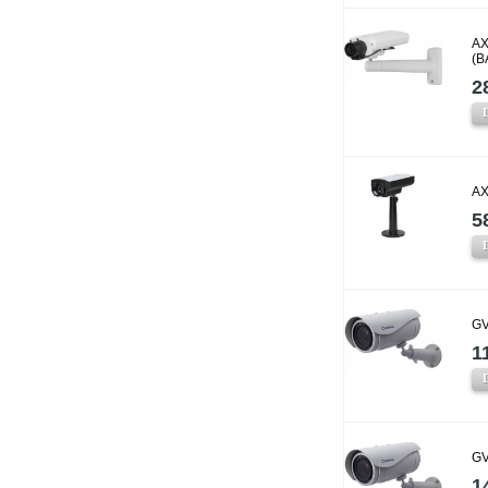
AX
(B
2
AX
5
GV
1
GV
1