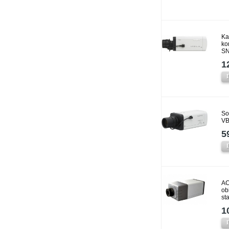
Ka
ko
SN
1
So
VB
5
AC
ob
st
1