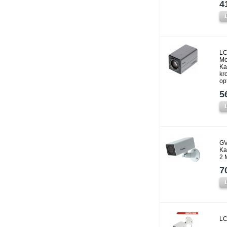
4
LC
Mo
Ka
kr
op
5
GV
Ka
2 
7
LC