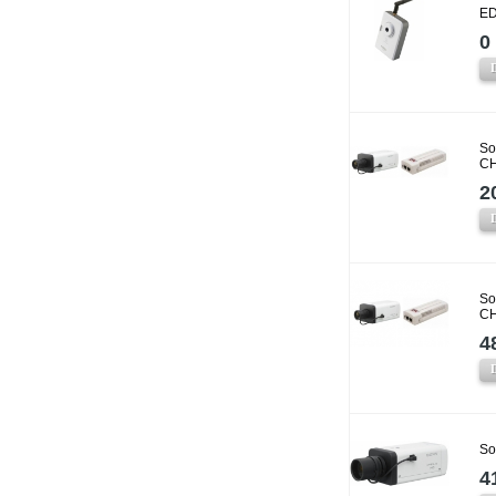
ED
0 
So
CH
2
So
CH
4
So
4