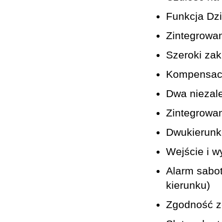
Funkcja Dz
Zintegrowan
Szeroki za
Kompensacj
Dwa niezal
Zintegrowa
Dwukierunko
Wejście i w
Alarm sabot
kierunku)
Zgodność z