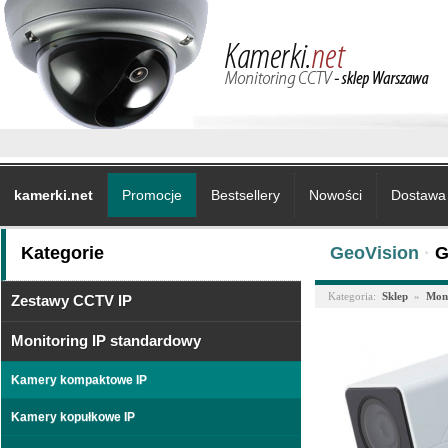
kamerki.net
Promocje
Bestsellery
Nowości
Dostawa 
Kategorie
GeoVision
·
G
Kategoria:
Sklep
»
Moni
Zestawy CCTV IP
Monitoring IP standardowy
Kamery kompaktowe IP
Kamery kopułkowe IP