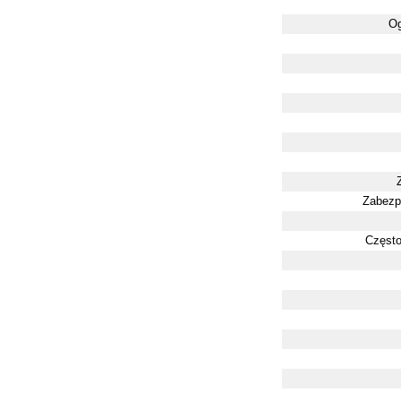
Og
Zabezp
Często