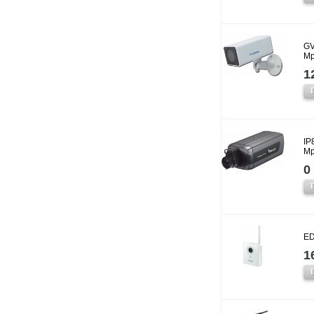
GV
Mp
1
IP
Mp
0 
ED
1