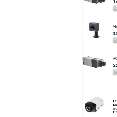
1
Vi
1
AC
2
LC
Ka
we
Dz