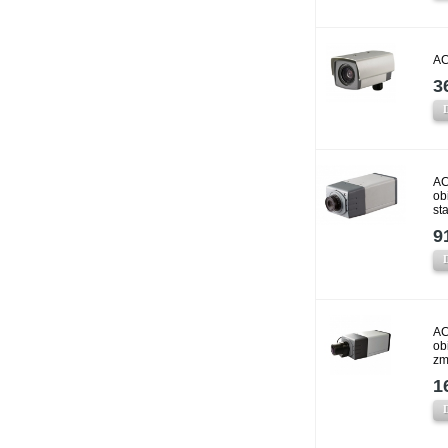
AC
3
AC
ob
st
9
AC
ob
zm
1