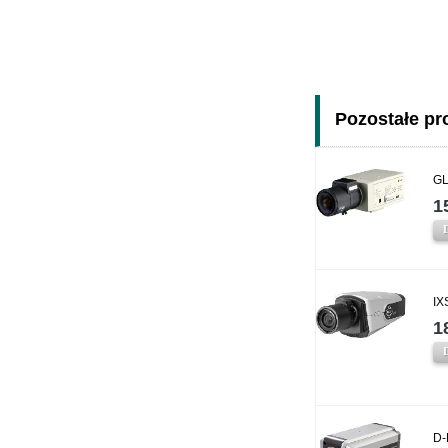
Pozostałe pro
GL
1
IX
1
D-